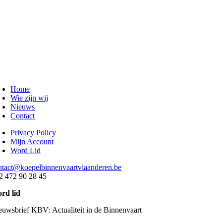
Home
Wie zijn wij
Nieuws
Contact
Privacy Policy
Mijn Account
Word Lid
ntact@koepelbinnenvaartvlaanderen.be
2 472 90 28 45
rd lid
euwsbrief KBV: Actualiteit in de Binnenvaart