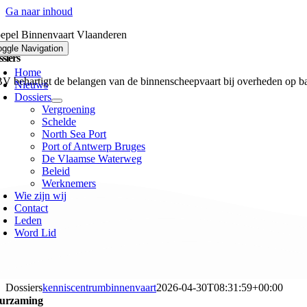
Ga naar inhoud
epel Binnenvaart Vlaanderen
oggle Navigation
siers
Home
V behartigt de belangen van de binnenscheepvaart bij overheden op basi
Nieuws
Dossiers
Vergroening
Schelde
North Sea Port
Port of Antwerp Bruges
De Vlaamse Waterweg
Beleid
Werknemers
Wie zijn wij
Contact
Leden
Word Lid
Dossiers
kenniscentrumbinnenvaart
2026-04-30T08:31:59+00:00
urzaming