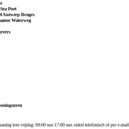
de
Sea Port
Of Antwerp Bruges
aamse Waterweg
evers
eningsuren
andag tem vrijdag: 09:00 uur-17:00 uur. enkel telefonisch of per e-mail