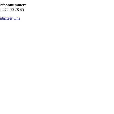
lefoonnummer:
2 472 90 28 45
ntacteer Ons