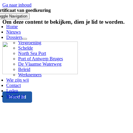
Ga naar inhoud
rtificaat van goedkeuring
oggle Navigation
Om deze content te bekijken, dien je lid te worden.
Home
Nieuws
Dossiers
Vergroening
Schelde
North Sea Port
Port of Antwerp Bruges
De Vlaamse Waterweg
Beleid
Werknemers
Wie zijn wij
Contact
Leden
Word Lid
Word lid