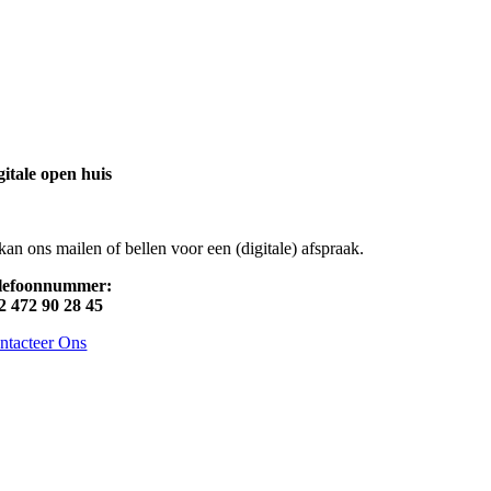
gitale open huis
 kan ons mailen of
bellen voor een (digitale) afspraak.
lefoonnummer:
2 472 90 28 45
ntacteer Ons